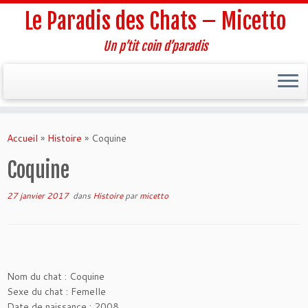
Le Paradis des Chats – Micetto
Un p’tit coin d’paradis
Passer
au
Accueil
»
Histoire
»
Coquine
contenu
Coquine
27 janvier 2017
dans
Histoire
par
micetto
Nom du chat : Coquine
Sexe du chat : Femelle
Date de naissance : 2008