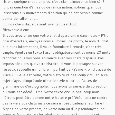
Ils ont quelque chose en plus, c’est clair. L’innocence bien sûr !
Ici pas question d’âmes ou de réincarnation, notions que nous
laisserons aux mouvements d’opinion qui en ont besoin comme
points de ralliement…
Ici, nos chers disparus sont vivants, c’est tout.
Bienvenue à eux.
Si vous avez envie que votre chat disparu entre dans notre « P’tit
coin d’paradis », envoyez nous au moins une photo, le nom du chat,
quelques informations, il ya un formulaire à remplir, c’est très
simple. Ajoutez un texte faisant obligatoirement au moins 20 mots,
racontez nous vos bons souvenirs avec vos chats disparus. Pas
impossible alors que votre histoire, si vous la partagez sur vos
réseaux, recueille un nombre important de « j’aime », on dit aussi de
« like ». Si elle est belle, votre histoire va beaucoup circuler. A ce
sujet n’ayez d’inquiétude ni sur le style ni sur les fautes de
grammaire ou d’orthographe, nous avons un service de correction
qui vous est dédié… Et si votre texte circule beaucoup nous
l’élirons peut être comme notre histoire préférée, cela ne rendra
pas la vie à vos chats mais ce sera un beau cadeau à leur faire !
Signez de votre prénom, de votre nom ou d’un pseudonyme, peu
importe. Vous ajoutez les photos et c’est parti ! Le p’tit coin