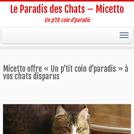
Le Paradis des Chats – Micetto
Un p’tit coin d’paradis
Passer
au
contenu
Micetto offre « Un p’tit coin d’paradis » à
vos chats disparus