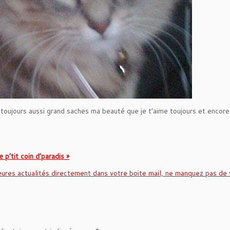
 toujours aussi grand saches ma beauté que je t’aime toujours et encore
 p’tit coin d’paradis »
eures actualités directement dans votre boite mail, ne manquez pas de