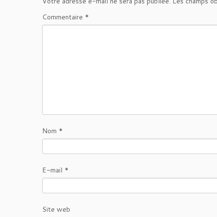
Votre adresse e-mail ne sera pas publiée.
Les champs ob
Commentaire
*
Nom
*
E-mail
*
Site web