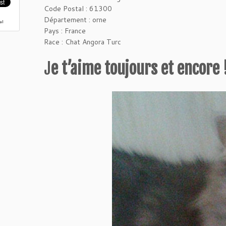
Code Postal : 61300
Département : orne
al
Pays : France
Race : Chat Angora Turc
J
e t’aime toujours et encore 