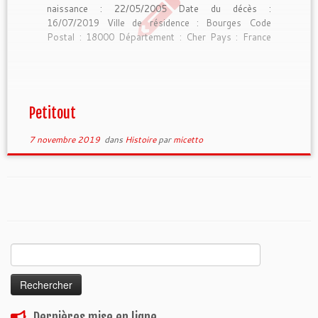
naissance : 22/05/2005 Date du décès :
16/07/2019 Ville de résidence : Bourges Code
Postal : 18000 Département : Cher Pays : France
Race : Chat Persan Tu m’as tellement apporté
durant ces 14 ans de bonheur. Tu […]
Petitout
7 novembre 2019
dans
Histoire
par
micetto
Rechercher :