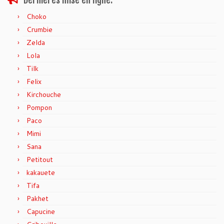
Dernières mise en ligne.
Choko
Crumbie
Zelda
Lola
Tilk
Felix
Kirchouche
Pompon
Paco
Mimi
Sana
Petitout
kakauete
Tifa
Pakhet
Capucine