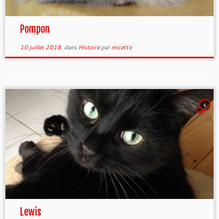
Pompon
10 juillet 2018
dans
Histoire
par
micetto
4
Lewis