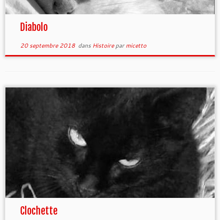
Diabolo
20 septembre 2018
dans
Histoire
par
micetto
Clochette