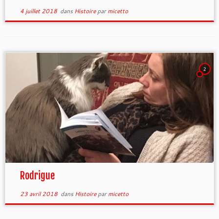
4 juillet 2018
dans
Histoire
par
micetto
2
Rodrigue
23 avril 2018
dans
Histoire
par
micetto