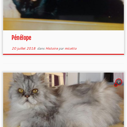
Pénélope
20 juillet 2018
dans
Histoire
par
micetto
2