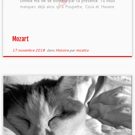
comblé ma vie de bonheur par ta présence. Tu nous
manques déjà ainsi qu’à Poupette, Coca et Havane.
Dors en paix au paradis des chats, tu seras toujours
dans mon coeur. […]
Mozart
17 novembre 2018
dans
Histoire
par
micetto