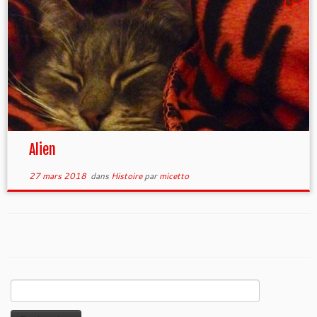
Alien
27 mars 2018
dans
Histoire
par
micetto
Rechercher :