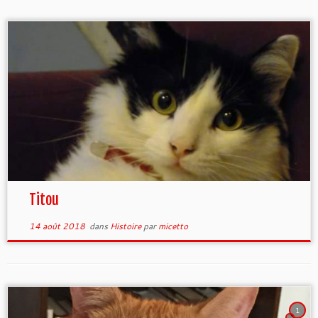
Titou
14 août 2018
dans
Histoire
par
micetto
1