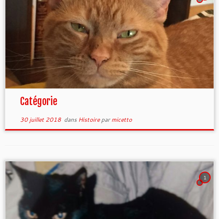
Catégorie
30 juillet 2018
dans
Histoire
par
micetto
1