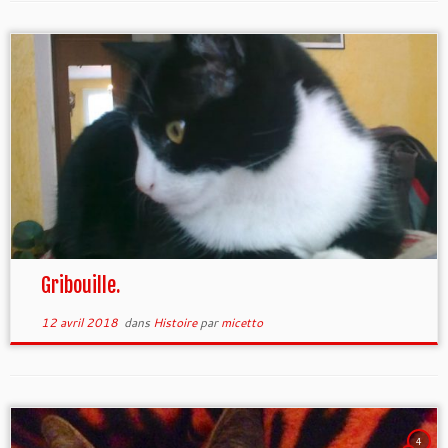
Gribouille.
12 avril 2018
dans
Histoire
par
micetto
4